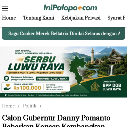
Skip
Mobile
to
Menu
content
Home
Tentang Kami
Kebijakan Privasi
Syarat 
oker Merek Bellatrix Dinilai Selaras dengan Asta Cita Pres
Home
Politik
Calon Gubernur Danny Pomanto
Beberkan Konsep Kembangkan