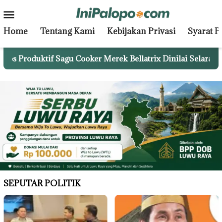
Skip
Mobile
to
Menu
content
Home
Tentang Kami
Kebijakan Privasi
Syarat 
oduktif Sagu Cooker Merek Bellatrix Dinilai Selaras dengan
SEPUTAR POLITIK