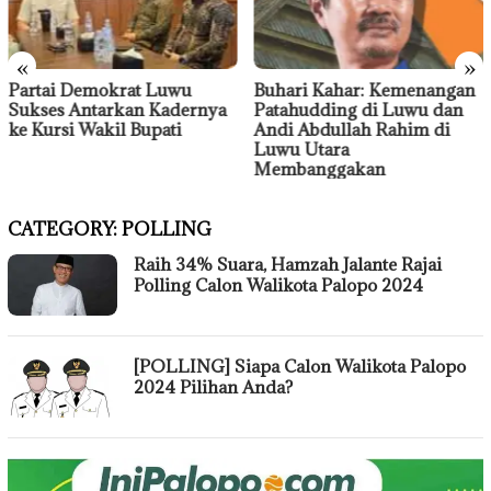
«
»
Buhari Kahar: Kemenangan
Debat KPU Luwu Jadi
Patahudding di Luwu dan
Panggung Terbaik untuk
Andi Abdullah Rahim di
Pata-Devi
Luwu Utara
Membanggakan
CATEGORY:
POLLING
Raih 34% Suara, Hamzah Jalante Rajai
Polling Calon Walikota Palopo 2024
[POLLING] Siapa Calon Walikota Palopo
2024 Pilihan Anda?