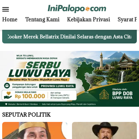
Skip
Mobile
to
Menu
content
Home
Tentang Kami
Kebijakan Privasi
Syarat 
er Merek Bellatrix Dinilai Selaras dengan Asta Cita Preside
SEPUTAR POLITIK